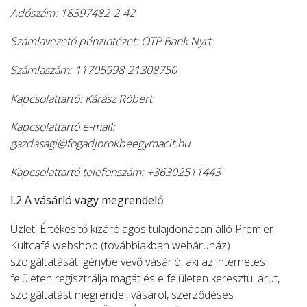
Adószám: 18397482-2-42
Számlavezető pénzintézet: OTP Bank Nyrt.
Számlaszám: 11705998-21308750
Kapcsolattartó: Kárász Róbert
Kapcsolattartó e-mail:
gazdasagi@fogadjorokbeegymacit.hu
Kapcsolattartó telefonszám: +36302511443
I.2 A vásárló vagy megrendelő
Üzleti Értékesítő kizárólagos tulajdonában álló Premier
Kultcafé webshop (továbbiakban webáruház)
szolgáltatását igénybe vevő vásárló, aki az internetes
felületen regisztrálja magát és e felületen keresztül árut,
szolgáltatást megrendel, vásárol, szerződéses