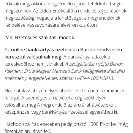
érkezik meg, akkor a megrendelő ajánlattételi kötöttségei
megszűnnek. Az Üzleti Értékesítő a rendelés teljesítésének
megkezdéséig megadja a lehetőséget a megrendelőnek
rendelése visszavonására elektronikus úton.
IV.4. Fizetési és szállítási módok
Az
online bankkártyás fizetések a Barion rendszerén
keresztül valósulnak meg
. A bankkártya adatok a
kereskedőhöz nem jutnak el.
A szolgáltatást nyújtó Barion
Payment Zrt. a Magyar Nemzeti Bank felügyelete alatt álló
intézmény, engedélyének száma: H-EN-I-1064/2013.
Előre utalással személyes átvétel esetén nem számítanak
fel díjat. A személyes áruátvétel a cég székhelyén
valósulhat meg A megrendelő az áru árát átvételekor,
készpénzzel vagy bankkártyás fizetéssel egyenlítheti ki.
Házhoz szállítás esetében pedig bruttó 1500 Ft-ot kell még
fizetni az áru árán felül.