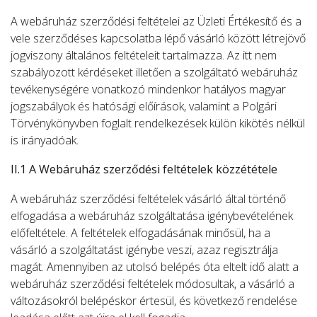
A webáruház szerződési feltételei az Üzleti Értékesítő és a
vele szerződéses kapcsolatba lépő vásárló között létrejövő
jogviszony általános feltételeit tartalmazza. Az itt nem
szabályozott kérdéseket illetően a szolgáltató webáruház
tevékenységére vonatkozó mindenkor hatályos magyar
jogszabályok és hatósági előírások, valamint a Polgári
Törvénykönyvben foglalt rendelkezések külön kikötés nélkül
is irányadóak.
II.1 A Webáruház szerződési feltételek közzététele
A webáruház szerződési feltételek vásárló által történő
elfogadása a webáruház szolgáltatása igénybevételének
előfeltétele. A feltételek elfogadásának minősül, ha a
vásárló a szolgáltatást igénybe veszi, azaz regisztrálja
magát. Amennyiben az utolsó belépés óta eltelt idő alatt a
webáruház szerződési feltételek módosultak, a vásárló a
változásokról belépéskor értesül, és következő rendelése