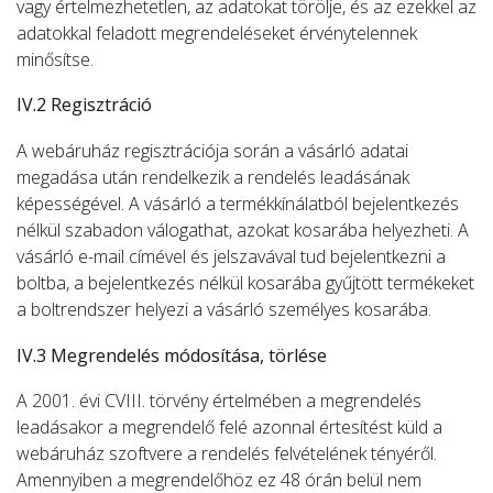
vagy értelmezhetetlen, az adatokat törölje, és az ezekkel az
adatokkal feladott megrendeléseket érvénytelennek
minősítse.
IV.2 Regisztráció
A webáruház regisztrációja során a vásárló adatai
megadása után rendelkezik a rendelés leadásának
képességével. A vásárló a termékkínálatból bejelentkezés
nélkül szabadon válogathat, azokat kosarába helyezheti. A
vásárló e-mail címével és jelszavával tud bejelentkezni a
boltba, a bejelentkezés nélkül kosarába gyűjtött termékeket
a boltrendszer helyezi a vásárló személyes kosarába.
IV.3 Megrendelés módosítása, törlése
A 2001. évi CVIII. törvény értelmében a megrendelés
leadásakor a megrendelő felé azonnal értesítést küld a
webáruház szoftvere a rendelés felvételének tényéről.
Amennyiben a megrendelőhöz ez 48 órán belül nem