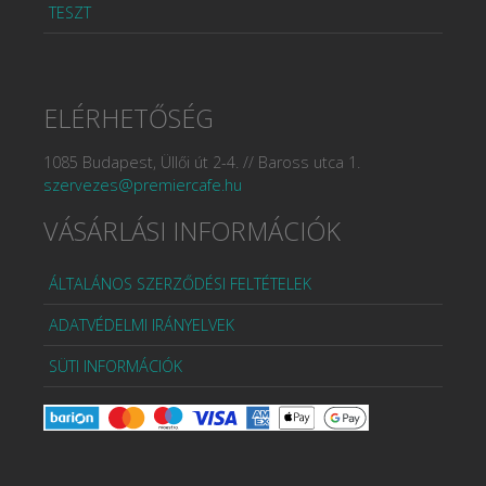
TESZT
ELÉRHETŐSÉG
1085 Budapest, Üllői út 2-4. // Baross utca 1.
szervezes@premiercafe.hu
VÁSÁRLÁSI INFORMÁCIÓK
ÁLTALÁNOS SZERZŐDÉSI FELTÉTELEK
ADATVÉDELMI IRÁNYELVEK
SÜTI INFORMÁCIÓK