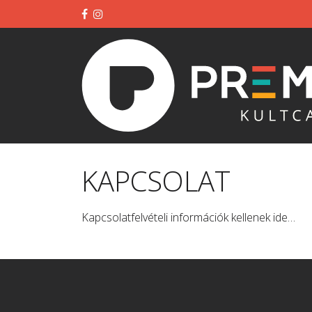
KAPCSOLAT
Kapcsolatfelvételi információk kellenek ide…