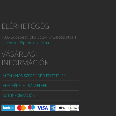
ELÉRHETŐSÉG
1085 Budapest, Üllői út 2-4. // Baross utca 1.
szervezes@premiercafe.hu
VÁSÁRLÁSI
INFORMÁCIÓK
ÁLTALÁNOS SZERZŐDÉSI FELTÉTELEK
ADATVÉDELMI IRÁNYELVEK
SÜTI INFORMÁCIÓK