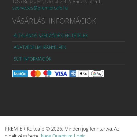
1085 Budapest, Üllői út 2-4. // Baross utca 1.
szervezes@premiercafe.hu
VÁSÁRLÁSI INFORMÁCIÓK
ÁLTALÁNOS SZERZŐDÉSI FELTÉTELEK
ADATVÉDELMI IRÁNYELVEK
SÜTI INFORMÁCIÓK
PREMIER Kultcafé © 2026. Minden jog fenntartva. Az
oldalt készítette:
New Quantum Logic