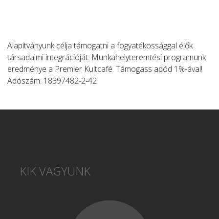
Alapítványunk célja támogatni a fogyatékossággal élők
társadalmi integrációját. Munkahelyteremtési programunk
eredménye a Premier Kultcafé. Támogass adód 1%-ával!
Adószám: 18397482-2-42
KIK VAGYUNK