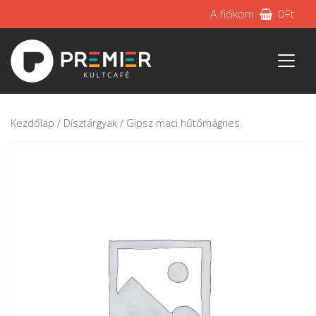
A fiókom
0
Ft
Kezdőlap
/
Dísztárgyak
/ Gipsz maci hűtőmágnes