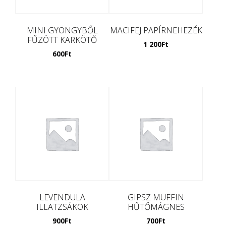
MINI GYÖNGYBŐL
MACIFEJ PAPÍRNEHEZÉK
FŰZÖTT KARKÖTŐ
1 200
Ft
600
Ft
LEVENDULA
GIPSZ MUFFIN
ILLATZSÁKOK
HŰTŐMÁGNES
900
Ft
700
Ft