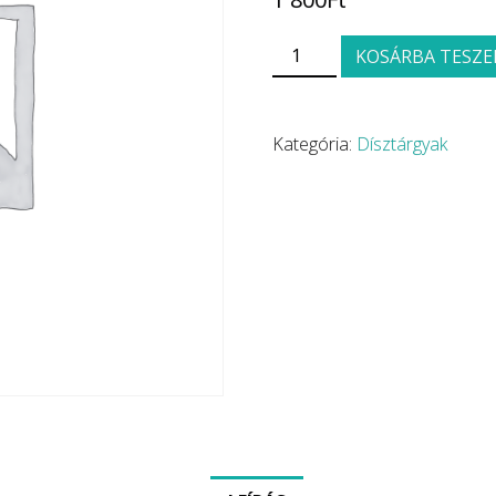
ZZEL HORGOLT SÁL, TÖBBFÉLE SZÍNBEN ÉS KIVITELBEN 
KOSÁRBA TESZ
Kategória:
Dísztárgyak