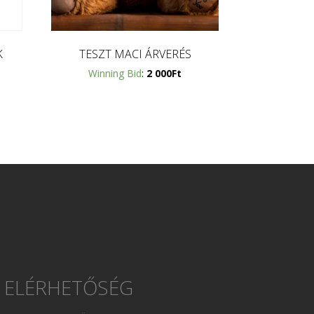
K
TESZT MACI ÁRVERÉS
Winning Bid
:
2 000
Ft
ELÉRHETŐSÉG