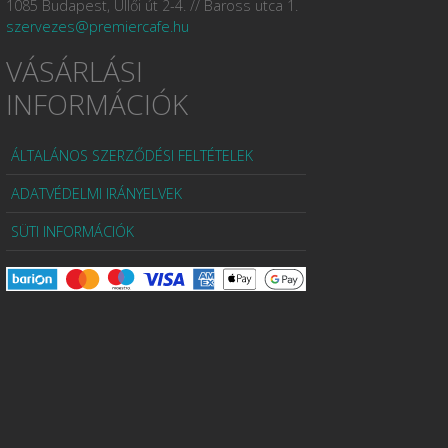
1085 Budapest, Üllői út 2-4. // Baross utca 1.
szervezes@premiercafe.hu
VÁSÁRLÁSI
INFORMÁCIÓK
ÁLTALÁNOS SZERZŐDÉSI FELTÉTELEK
ADATVÉDELMI IRÁNYELVEK
SÜTI INFORMÁCIÓK