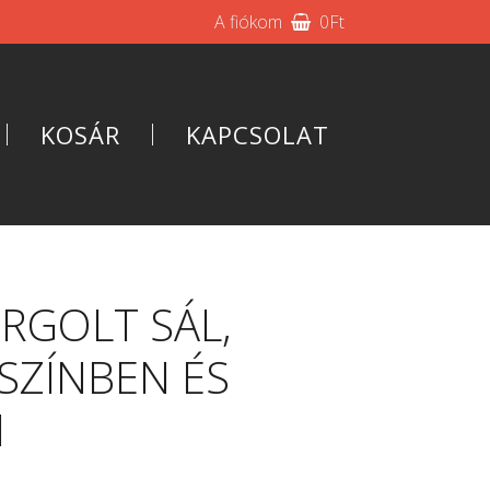
A fiókom
0
Ft
KOSÁR
KAPCSOLAT
RGOLT SÁL,
SZÍNBEN ÉS
N