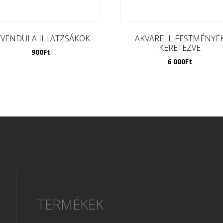
EVENDULA ILLATZSÁKOK
AKVARELL FESTMÉNYE
KERETEZVE
900
Ft
6 000
Ft
TERMÉKEK