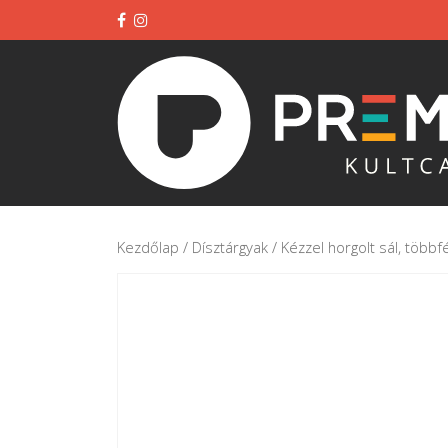
Kezdőlap
/
Dísztárgyak
/ Kézzel horgolt sál, többf