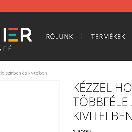
RÓLUNK
TERMÉKEK
éle színben és kivitelben
KÉZZEL HO
TÖBBFÉLE 
KIVITELBE
1 800
Ft