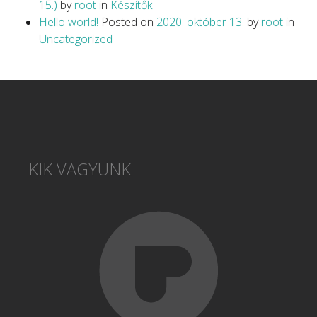
15.)
by
root
in
Készítők
Hello world!
Posted on
2020. október 13.
by
root
in
Uncategorized
KIK VAGYUNK